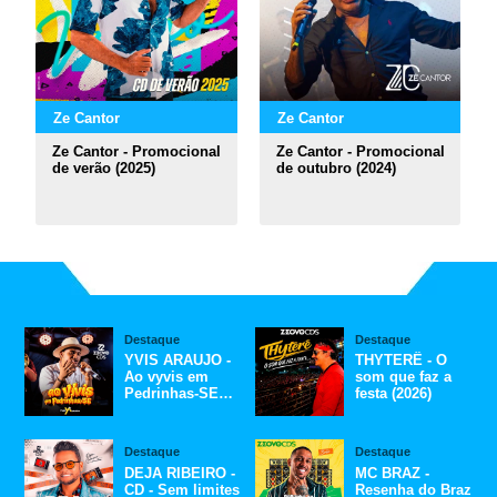
Ze Cantor
Ze Cantor
Ze Cantor - Promocional
Ze Cantor - Promocional
de verão (2025)
de outubro (2024)
Destaque
Destaque
YVIS ARAUJO -
THYTERÊ - O
Ao vyvis em
som que faz a
Pedrinhas-SE
festa (2026)
(2026)
Destaque
Destaque
DEJA RIBEIRO -
MC BRAZ -
CD - Sem limites
Resenha do Braz