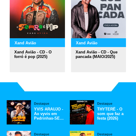
Xand Avião
Xand Avião
Xand Avião - CD - O
Xand Avião - CD - Que
forró é pop (2025)
pancada (MAIO/2025)
Destaque
Destaque
YVIS ARAUJO -
THYTERÊ - O
Ao vyvis em
som que faz a
Pedrinhas-SE
festa (2026)
(2026)
Destaque
Destaque