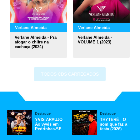
Verlane Almeida
Verlane Almeida
Verlane Almeida - Pra
Verlane Almeida -
afogar o chifre na
VOLUME 1 (2023)
cachaça (2024)
TODOS CDS CARREGADOS
Destaque
Destaque
YVIS ARAUJO -
THYTERÊ - O
Ao vyvis em
som que faz a
Pedrinhas-SE
festa (2026)
(2026)