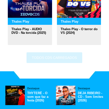
Thales Play
Thales Play
Thales Play - AUDIO
Thales Play - O terror do
DVD - Na torcida (2025)
VS (2024)
TODOS CDS CARREGADOS
Destaque
Destaque
THYTERÊ - O
DEJA RIBEIRO -
som que faz a
CD - Sem limites
festa (2026)
(2026)