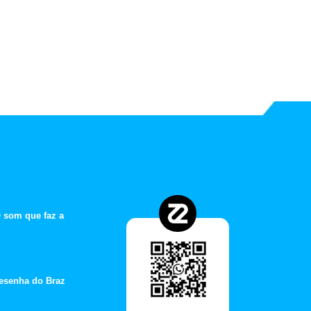
 som que faz a
esenha do Braz