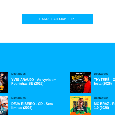
CARREGAR MAIS CDS
Destaques
Destaques
YVIS ARAUJO - Ao vyvis em
THYTERÊ - O
Pedrinhas-SE (2026)
festa (2026)
Destaques
Destaques
DEJA RIBEIRO - CD - Sem
MC BRAZ - R
limites (2026)
1.0 (2026)