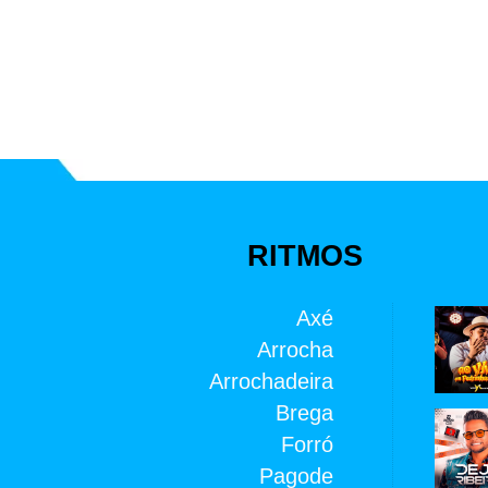
(2023)
RITMOS
Axé
Arrocha
Arrochadeira
Brega
Forró
Pagode