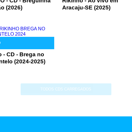
O - CD - Breguinha
Rikinho - Ao vivo em
ão (2026)
Aracaju-SE (2025)
O
o - CD - Brega no
telo (2024-2025)
TODOS CDS CARREGADOS