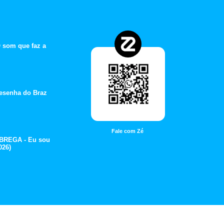
 som que faz a
esenha do Braz
Fale com Zé
BREGA - Eu sou
026)