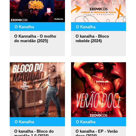
O Kanalha
O Kanalha
O Kannalha - O molho
O kanalha - Bloco
do maridão (2025)
rebelde (2024)
O Kanalha
O Kanalha
O kanalha - Bloco do
O kanalha - EP - Verão
maridão 1.0 (2024)
doce (2024)