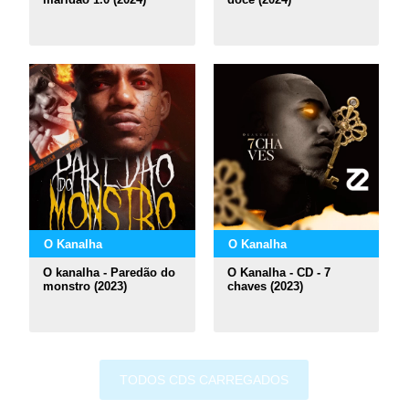
O Kanalha
O Kanalha
O kanalha - Paredão do
O Kanalha - CD - 7
monstro (2023)
chaves (2023)
TODOS CDS CARREGADOS