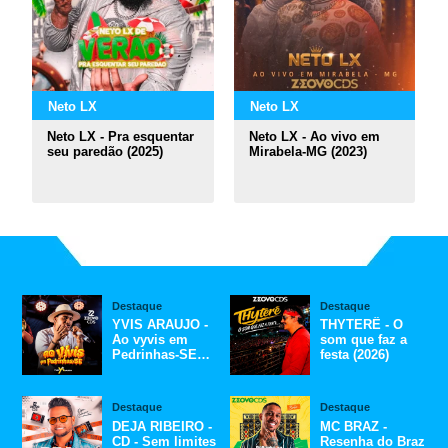
Neto LX
Neto LX
Neto LX - Pra esquentar
Neto LX - Ao vivo em
seu paredão (2025)
Mirabela-MG (2023)
Destaque
Destaque
YVIS ARAUJO -
THYTERÊ - O
Ao vyvis em
som que faz a
Pedrinhas-SE
festa (2026)
(2026)
Destaque
Destaque
DEJA RIBEIRO -
MC BRAZ -
CD - Sem limites
Resenha do Braz