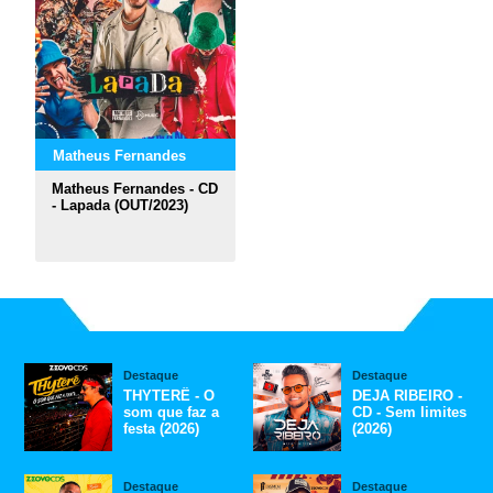
Matheus Fernandes
Matheus Fernandes - CD
- Lapada (OUT/2023)
Destaque
Destaque
THYTERÊ - O
DEJA RIBEIRO -
som que faz a
CD - Sem limites
festa (2026)
(2026)
Destaque
Destaque