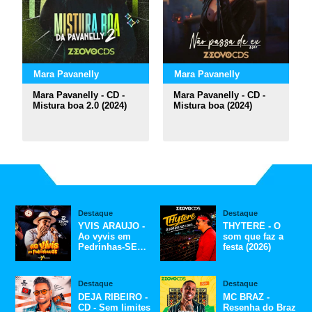
Mara Pavanelly
Mara Pavanelly
Mara Pavanelly - CD -
Mara Pavanelly - CD -
Mistura boa 2.0 (2024)
Mistura boa (2024)
Destaque
Destaque
YVIS ARAUJO -
THYTERÊ - O
Ao vyvis em
som que faz a
Pedrinhas-SE
festa (2026)
(2026)
Destaque
Destaque
DEJA RIBEIRO -
MC BRAZ -
CD - Sem limites
Resenha do Braz