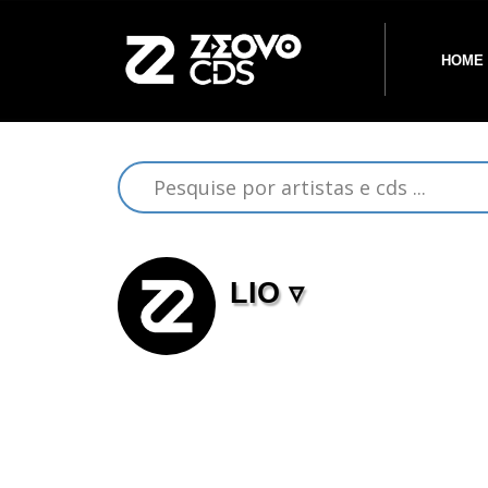
HOME
LIO ▿