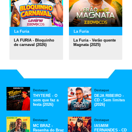
La Furia
La Furia
LA FURIA - Bloquinho
La Furia - Verão quente
de carnaval (2026)
Magnata (2025)
Destaque
Destaque
THYTERÊ - O
DEJA RIBEIRO -
som que faz a
CD - Sem limites
festa (2026)
(2026)
Destaque
Destaque
MC BRAZ -
IASMIM
Resenha do Braz
FERNANDES - CD