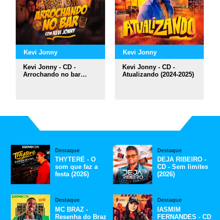
Kevi Jonny
Kevi Jonny
Kevi Jonny - CD -
Kevi Jonny - CD -
Arrochando no bar
Atualizando (2024-2025)
(2025)
Destaque
Destaque
THYTERÊ - O
DEJA RIBEIRO -
som que faz a
CD - Sem limites
festa (2026)
(2026)
Destaque
Destaque
MC BRAZ -
IASMIM
Resenha do Braz
FERNANDES - CD