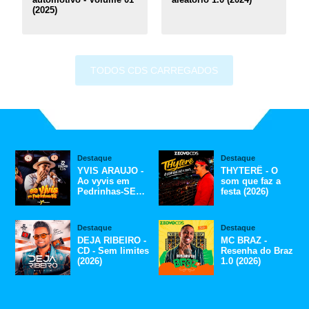
(2025)
TODOS CDS CARREGADOS
Destaque
Destaque
YVIS ARAUJO -
THYTERÊ - O
Ao vyvis em
som que faz a
Pedrinhas-SE
festa (2026)
(2026)
Destaque
Destaque
DEJA RIBEIRO -
MC BRAZ -
CD - Sem limites
Resenha do Braz
(2026)
1.0 (2026)