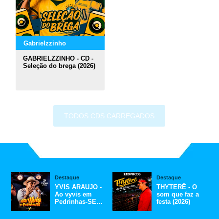
Gabrielzzinho
GABRIELZZINHO - CD -
Seleção do brega (2026)
TODOS CDS CARREGADOS
Destaque
Destaque
YVIS ARAUJO -
THYTERÊ - O
Ao vyvis em
som que faz a
Pedrinhas-SE
festa (2026)
(2026)