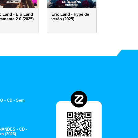
c Land - É o Land
Eric Land - Hype de
amente 2.0 (2025)
verão (2025)
O - CD - Sem
ANDES - CD -
ra (2026)