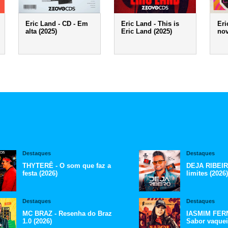
Eric Land - CD - Em
Eric Land - This is
Eri
alta (2025)
Eric Land (2025)
nov
Destaques
Destaques
THYTERÊ - O som que faz a
DEJA RIBEIR
festa (2026)
limites (2026)
Destaques
Destaques
MC BRAZ - Resenha do Braz
IASMIM FERN
1.0 (2026)
Sabor vaquei