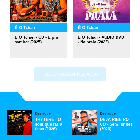
É O Tchan
É O Tchan
É O Tchan - CD - É pra
É O Tchan - AUDIO DVD
sambar (2025)
- Na praia (2023)
TODOS CDS CARREGADOS
Destaque
Destaque
THYTERÊ - O
DEJA RIBEIRO -
som que faz a
CD - Sem limites
festa (2026)
(2026)