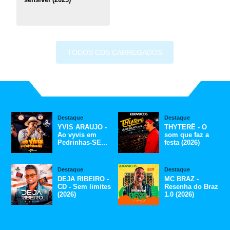
TODOS CDS CARREGADOS
Destaque
Destaque
YVIS ARAUJO -
THYTERÊ - O
Ao vyvis em
som que faz a
Pedrinhas-SE
festa (2026)
(2026)
Destaque
Destaque
DEJA RIBEIRO -
MC BRAZ -
CD - Sem limites
Resenha do Braz
(2026)
1.0 (2026)