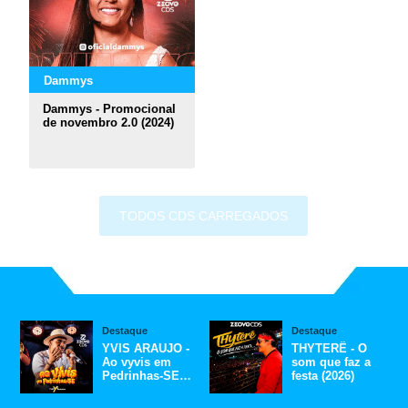
Dammys
Dammys - Promocional
de novembro 2.0 (2024)
TODOS CDS CARREGADOS
Destaque
Destaque
YVIS ARAUJO -
THYTERÊ - O
Ao vyvis em
som que faz a
Pedrinhas-SE
festa (2026)
(2026)