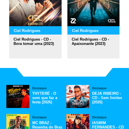
Ciel Rodrigues
Ciel Rodrigues
Ciel Rodrigues - CD -
Ciel Rodrigues - CD -
Bora tomar uma (2023)
Apaixonante (2023)
Destaque
Destaque
THYTERÊ - O
DEJA RIBEIRO -
som que faz a
CD - Sem limites
festa (2026)
(2026)
Destaque
Destaque
MC BRAZ -
IASMIM
Resenha do Braz
FERNANDES - CD