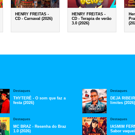
HENRY FREITAS -
HENRY FREITAS -
Hen
CD - Carnaval (2026)
CD - Terapia de verão
Pra
3.0 (2026)
(20
Destaques
Destaques
THYTERÊ - O som que faz a
DEJA RIBEIR
festa (2026)
limites (2026)
Destaques
Destaques
MC BRAZ - Resenha do Braz
IASMIM FERN
1.0 (2026)
Sabor vaquei