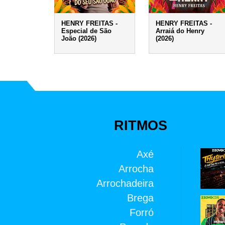
HENRY FREITAS -
HENRY FREITAS -
Especial de São
Arraiá do Henry
João (2026)
(2026)
RITMOS
Axé
Arrocha
Arrochadeira
Brega
Forró