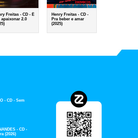
ry Freitas - CD - É
Henry Freitas - CD -
 apaixonar 2.0
Pra beber e amar
25)
(2025)
O - CD - Sem
ANDES - CD -
ra (2026)