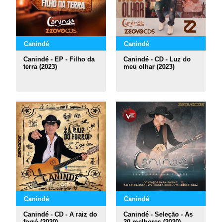
Canindé
Canindé
Canindé - EP - Filho da
Canindé - CD - Luz do
terra (2023)
meu olhar (2023)
Canindé
Canindé
Canindé - CD - A raiz do
Canindé - Seleção - As
forró (2020)
20 melhores (2020)