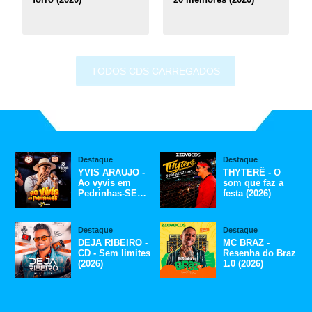
TODOS CDS CARREGADOS
Destaque
Destaque
YVIS ARAUJO -
THYTERÊ - O
Ao vyvis em
som que faz a
Pedrinhas-SE
festa (2026)
(2026)
Destaque
Destaque
DEJA RIBEIRO -
MC BRAZ -
CD - Sem limites
Resenha do Braz
(2026)
1.0 (2026)