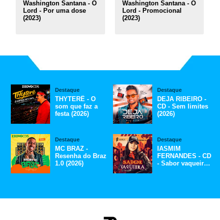
Washington Santana - O
Washington Santana - O
Lord - Por uma dose
Lord - Promocional
(2023)
(2023)
Destaque
Destaque
THYTERÊ - O
DEJA RIBEIRO -
som que faz a
CD - Sem limites
festa (2026)
(2026)
Destaque
Destaque
MC BRAZ -
IASMIM
Resenha do Braz
FERNANDES - CD
1.0 (2026)
- Sabor vaqueira
(2026)