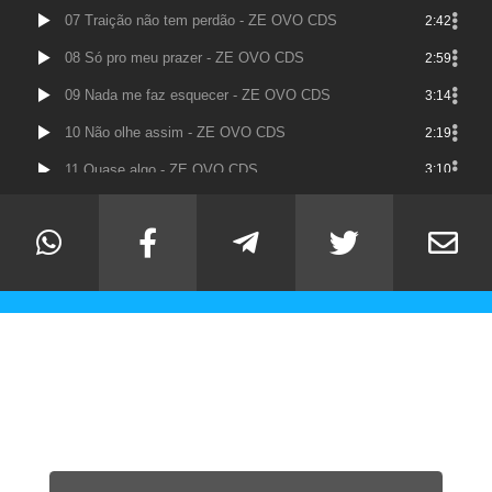
07 Traição não tem perdão - ZE OVO CDS
2:42
08 Só pro meu prazer - ZE OVO CDS
2:59
09 Nada me faz esquecer - ZE OVO CDS
3:14
10 Não olhe assim - ZE OVO CDS
2:19
11 Quase algo - ZE OVO CDS
3:10
12 Versos simples - ZE OVO CDS
2:59