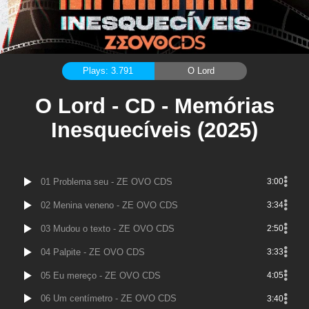
Plays: 3.791
O Lord
O Lord - CD - Memórias
Inesquecíveis (2025)
01 Problema seu - ZE OVO CDS
3:00
02 Menina veneno - ZE OVO CDS
3:34
03 Mudou o texto - ZE OVO CDS
2:50
04 Palpite - ZE OVO CDS
3:33
05 Eu mereço - ZE OVO CDS
4:05
06 Um centímetro - ZE OVO CDS
3:40