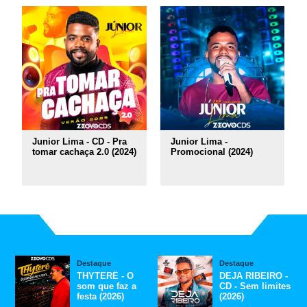
Junior Lima - CD - Pra
Junior Lima -
tomar cachaça 2.0 (2024)
Promocional (2024)
Destaque
Destaque
THYTERÊ - O
DEJA RIBEIRO -
som que faz a
CD - Sem limites
festa (2026)
(2026)