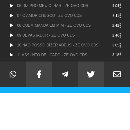
06 DIZ PRO MEU OLHAR - ZE OVO CDS
4:04
07 O AMOR CHEGOU - ZE OVO CDS
3:11
08 QUEM MANDA EM MIM - ZE OVO CDS
2:42
09 DEVASTADOR - ZE OVO CDS
2:46
10 NAO POSSO DIZER ADEUS - ZE OVO CDS
3:05
11 ASSUNTO DELICADO - ZE OVO CDS
3:18
12 PASSATEMPO - ZE OVO CDS
2:43
13 A CENA - ZE OVO CDS
2:54
14 VI AMOR NO SEU OLHAR - ZE OVO CDS
3:32
15 UM DIA - ZE OVO CDS
3:04
16 NAO OLHE ASSIM - ZE OVO CDS
2:59
17 HOJE SOMOS SO METADE - ZE OVO CDS
3:14